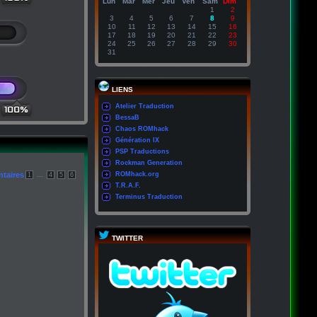
Lun
Mar
Mer
Jeu
Ven
Sam
Dim
1
2
3
4
5
6
7
8
9
10
11
12
13
14
15
16
17
18
19
20
21
22
23
24
25
26
27
28
29
30
31
LIENS
Atelier Traduction
100%
BessaB
Chaos ROMhack
Génération IX
PSP Traductions
Rockman Generation
taires
...
ROMhack.org
1
4
5
6
T.R.A.F.
Terminus Traduction
TWITTER