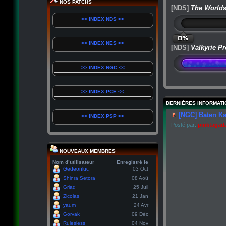
NOS PATCHS
[NDS]
The Worlds
>> INDEX NDS <<
0%
>> INDEX NES <<
[NDS]
Valkyrie Pr
>> INDEX NGC <<
>> INDEX PCE <<
DERNIÈRES INFORMATI
[NGC] Baten Ka
>> INDEX PSP <<
Posté par:
pinktagad
NOUVEAUX MEMBRES
Nom d’utilisateur
Enregistré le
Gedeonluc
03 Oct
Shinra Setora
08 Aoû
Griad
25 Juil
Zicolas
21 Jan
yaum
24 Avr
Gorvak
09 Déc
Rulesless
04 Nov