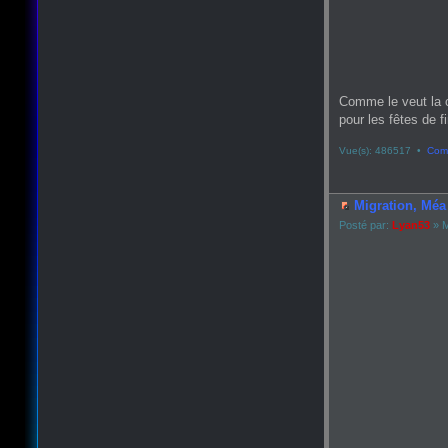
Comme le veut la 
pour les fêtes de fin
Vue(s): 486517 •
Comm
Migration, Méa 
Posté par:
Lyan53
» M