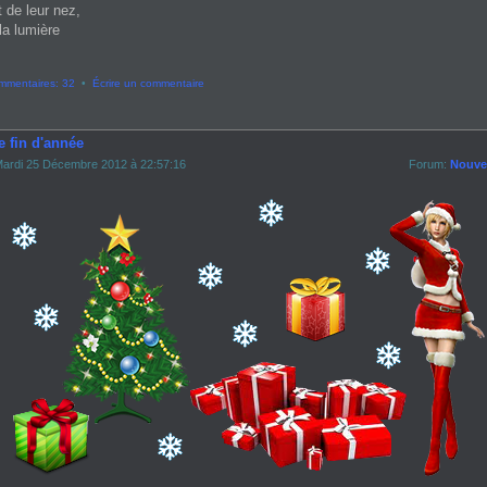
t de leur nez,
la lumière
mmentaires: 32
•
Écrire un commentaire
e fin d'année
ardi 25 Décembre 2012 à 22:57:16
Forum:
Nouvel