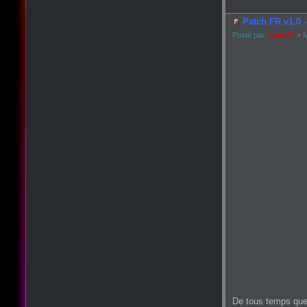
Patch FR v1.0 -
Posté par:
Lyan53
» M
De tous temps que