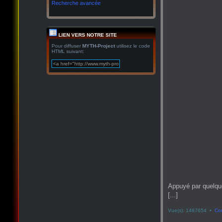
Recherche avancée
LIEN VERS NOTRE SITE
Pour diffuser
MYTH-Project
utilisez le code
HTML suivant:
Appuyé par quelqu
[...]
Vue(s): 1487654 •
Co