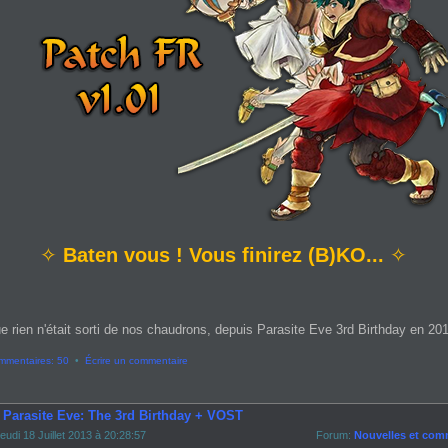
✧
Baten vous ! Vous finirez (B)KO...
✧
e rien n'était sorti de nos chaudrons, depuis Parasite Eve 3rd Birthday en 2013
mmentaires: 50
•
Écrire un commentaire
- Parasite Eve: The 3rd Birthday + VOST
eudi 18 Juillet 2013 à 20:28:57
Forum:
Nouvelles et com