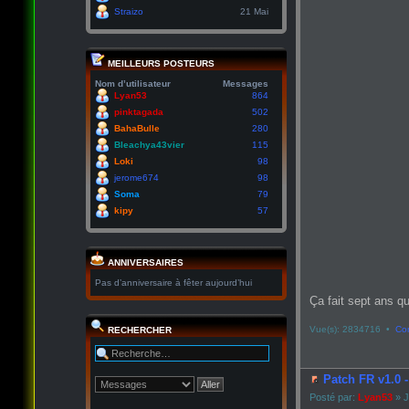
Straizo
21 Mai
MEILLEURS POSTEURS
Nom d’utilisateur
Messages
Lyan53
864
pinktagada
502
BahaBulle
280
Bleachya43vier
115
Loki
98
jerome674
98
Soma
79
kipy
57
ANNIVERSAIRES
Pas d’anniversaire à fêter aujourd’hui
Ça fait sept ans qu
Vue(s): 2834716 •
Co
RECHERCHER
Patch FR v1.0 
Posté par:
Lyan53
» J