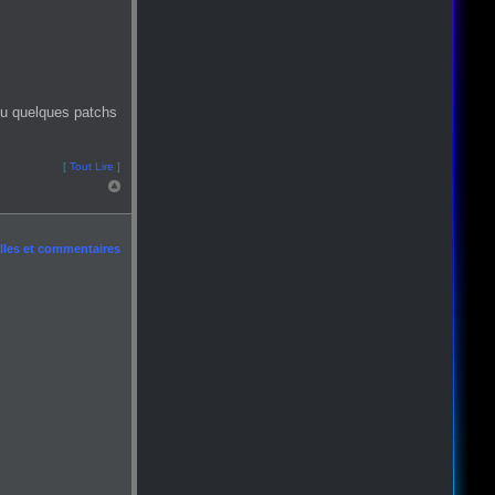
ou quelques patchs
[
Tout Lire
]
les et commentaires