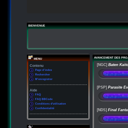
BIENVENUE
AVANCEMENT DES PRO
MENU
[NGC]
Baten Kait
Contenu
Page d’index
Rechercher
M’enregistrer
[PSP]
Parasite Ev
Aide
FAQ
FAQ BBCode
Conditions d'utilisation
Confidentialité
[NDS]
Final Fanta