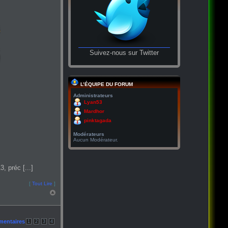
Suivez-nous sur Twitter
L’ÉQUIPE DU FORUM
Administrateurs
Lyan53
Mardhor
pinktagada
Modérateurs
Aucun Modérateur.
, préc [...]
[
Tout Lire
]
mentaires
1
2
3
4