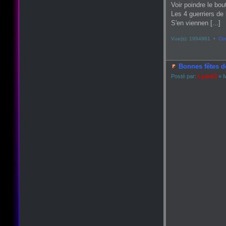
Voir poindre le bou
Les 4 guerriers de 
S'en viennen [...]
Vue(s): 1994981 •
Co
Bonnes fêtes d
Posté par:
Lyan53
» M