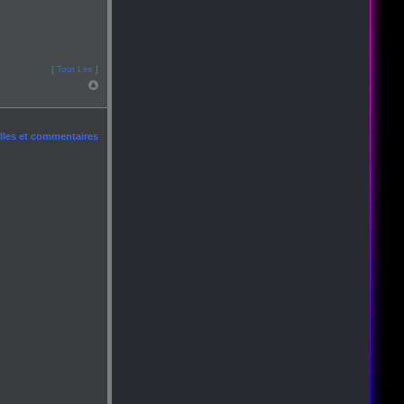
[
Tout Lire
]
les et commentaires