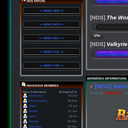
NOS PATCHS
>> INDEX NDS <<
[NDS]
The Wor
>> INDEX NES <<
0%
>> INDEX NGC <<
[NDS]
Valkyrie
>> INDEX PCE <<
>> INDEX PSP <<
DERNIÈRES INFORMATIONS
[NGC] Baten
NOUVEAUX MEMBRES
Nom d’utilisateur
Enregistré le
Posté par:
pinktagada
» Ve
Gedeonluc
03 Oct
Shinra Setora
08 Aoû
Griad
25 Juil
Zicolas
21 Jan
yaum
24 Avr
Gorvak
09 Déc
Rulesless
04 Nov