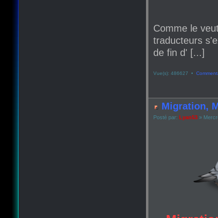
Comme le veut
traducteurs s'e
de fin d' [...]
Vue(s): 486627 •
Commenta
Migration, M
Posté par:
Lyan53
» Mercr