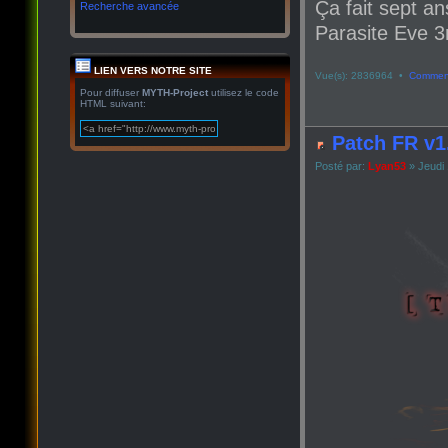
Ça fait sept an
Recherche avancée
Parasite Eve 3r
LIEN VERS NOTRE SITE
Vue(s): 2836964 •
Comment
Pour diffuser
MYTH-Project
utilisez le code
HTML suivant:
Patch FR v1
Posté par:
Lyan53
» Jeudi 