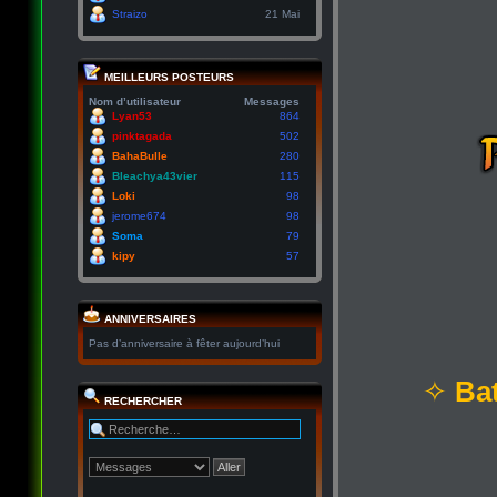
Straizo
21 Mai
MEILLEURS POSTEURS
Nom d’utilisateur
Messages
Lyan53
864
pinktagada
502
BahaBulle
280
Bleachya43vier
115
Loki
98
jerome674
98
Soma
79
kipy
57
ANNIVERSAIRES
Pas d’anniversaire à fêter aujourd’hui
✧
Bat
RECHERCHER