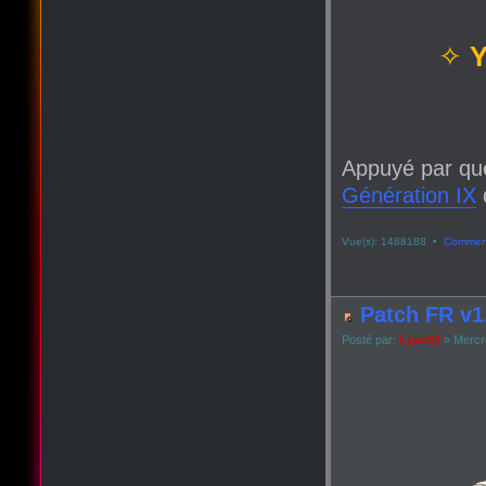
✧
Y
Appuyé par qu
Génération IX
q
Vue(s): 1488188 •
Comment
Patch FR v1.
Posté par:
Lyan53
» Mercre