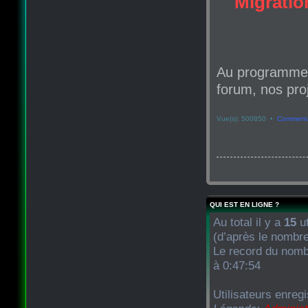
Migration
Au programme d
forum, nos proj
Vue(s): 500850 •
Commenta
QUI EST EN LIGNE ?
Au total il y a
15
ut
(d’après le nombre
Le record du nombr
à 0:47:54
Utilisateurs enreg