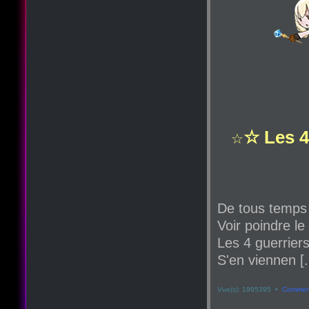
☆ Les 4
☆
De tous temps
Voir poindre le
Les 4 guerriers
S'en viennen [.
Vue(s): 1995395 •
Comment