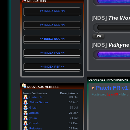
NOS PATCHS
>> INDEX NDS <<
[NDS]
The Wor
>> INDEX NES <<
0%
>> INDEX NGC <<
[NDS]
Valkyrie
>> INDEX PCE <<
>> INDEX PSP <<
DERNIÈRES INFORMATIONS
Patch FR v1.
NOUVEAUX MEMBRES
Nom d’utilisateur
Enregistré le
Posté par:
Lyan53
» Mercre
Gedeonluc
03 Oct
Shinra Setora
08 Aoû
Griad
25 Juil
Zicolas
21 Jan
yaum
24 Avr
Gorvak
09 Déc
Rulesless
04 Nov