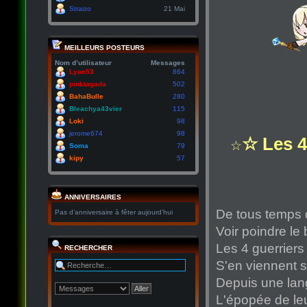
Straizo
21 Mai
MEILLEURS POSTEURS
Nom d’utilisateur
Messages
Lyan53
864
pinktagada
502
BahaBulle
280
Bleachya43vier
115
Loki
98
jerome674
98
☆ Les 4
☆
Soma
79
kipy
57
ANNIVERSAIRES
De tous temps 
Pas d’anniversaire à fêter aujourd’hui
Voir poindre le 
Les 4 guerriers
RECHERCHER
S'en viennent s
Depuis une lan
L'épopée de leu