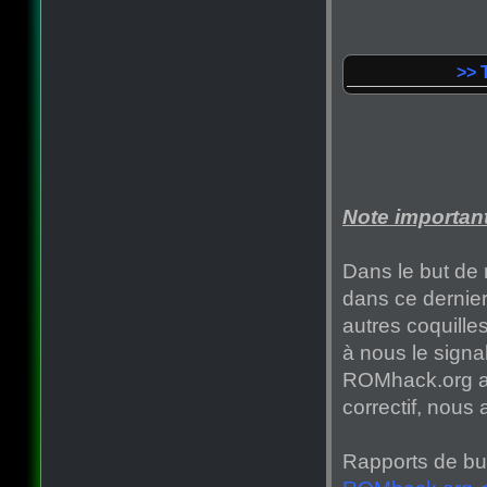
>> 
Note important
Dans le but de 
dans ce dernie
autres coquille
à nous le signa
ROMhack.org afi
correctif, nous
Rapports de bug