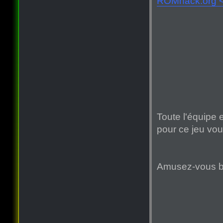
ROMhack.org 
Toute l'équipe
pour ce jeu vou
Amusez-vous b