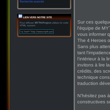
Recherche avancée
LIEN VERS NOTRE SITE
Sur ces quelque
Pour diffuser
MYTH-Project
utilisez le code
HTML suivant:
l'équipe de MY
vous informer q
The 4 Heroes of
Sans plus atten
tant l'impatienc
l'intérieur à l
invitons à lire
crédits, des scr
technique consi
traduction déve
N'hésitez pas à
constructives s