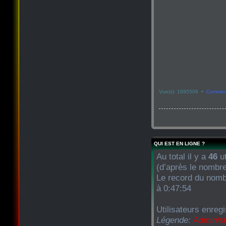
Vue(s): 1995508 •
Comment
QUI EST EN LIGNE ?
Au total il y a
46
ut
(d’après le nombre
Le record du nombr
à 0:47:54
Utilisateurs enreg
Légende:
Administ