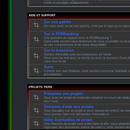
créés et partagés publiquement.
AIDE ET SUPPORT
Sur nos patchs
Un souci avec un de nos patchs, c'est par ici que ça se pass
Sur le ROMhacking
Une question en rapport avec le ROMHacking ?
Dans cette section nous tenterons de vous conseiller ou de p
de nos compétences et de notre disponibilité.
Sur la traduction
Section d'entraide pour les traducteurs en herbe.
Vous avez du mal avec un terme ou avec la tournure d'une phr
cœur leur en dit.
Autre
Comme son nom l'indique, cette section concerne l'entraide su
précédentes.
PROJETS TIERS
Présentez vos projets
Vous avez un projet de traduction amateur en cours de réalisati
pour vous.
Demande d'aide aux projets
Vous travaillez sur un projet et avez besoin de renfort, de mon
Vous pouvez faire vos demandes d'entraide ici.
Idées éventuelles de projet
Une ébauche de projet vous trotte dans la tête, vous aimeriez 
regrouper des personnes autour de celui-ci, cette section devr