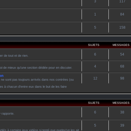
3
117
1
84
5
158
SUJETS
MESSAGES
6
54
r de tout et de rien.
4
68
oi de mieux qu'une section dédiée pour en discuter.
on
12
98
 ne sont pas toujours arrivés dans nos contrées (ou
es à chacun d'entre eux dans le but de les faire
SUJETS
MESSAGES
6
38
y rapporte.
5
39
diés à certains jeux vidéos si tenté que quelqu'un les ait