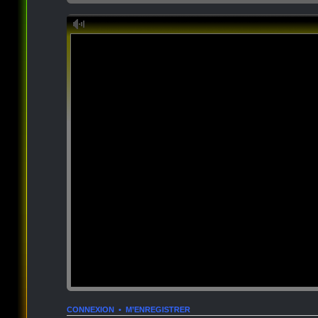
CONNEXION
•
M’ENREGISTRER