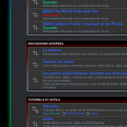
Disponible
Informations diverses sur la traduction de ce jeu.
[NDS] The World Ends with You
Abandonné !!
Informations diverses sur la traduction de ce jeu.
[NDS] Valkyrie Profile: Covenant of the Plume
Disponible
Informations diverses sur la traduction de ce jeu.
DISCUSSIONS DIVERSES
La taverne
Discussions aussi diverses que variées, ici vous pouvez parle
Parlons jeu vidéo
C'est cette passion commune qui nous réuni tous ici, alors qu
Les perles vidéo-ludiques méritant une traducti
Certains jeux vidéos, connus ou non, se démarquent du lot et
encore non traduits)...
Cette section sert à les présenter sous forme de fiches dédié
connaître.
TUTORIELS ET OUTILS
Tutoriels
Tutoriels divers et variés sur le ROMhacking et tout ce qui s'
Sous-forums:
ROMHacking
,
Autres
Outils
Outils divers et variés utiles au ROMhacking.
Cette section peut également servir à répertorier des outils dé