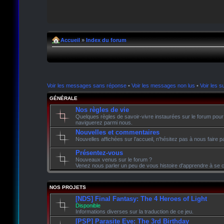
Accueil
»
Index du forum
Voir les messages sans réponse
•
Voir les messages non lus
•
Voir les su
GÉNÉRALE
Nos règles de vie
Quelques règles de savoir-vivre instaurées sur le forum pour
naviguerez parmi nous.
Nouvelles et commentaires
Nouvelles affichées sur l'accueil, n'hésitez pas à nous faire
Présentez-vous
Nouveaux venus sur le forum ?
Venez nous parler un peu de vous histoire d'apprendre à se c
NOS PROJETS
[NDS] Final Fantasy: The 4 Heroes of Light
Disponible
Informations diverses sur la traduction de ce jeu.
[PSP] Parasite Eve: The 3rd Birthday