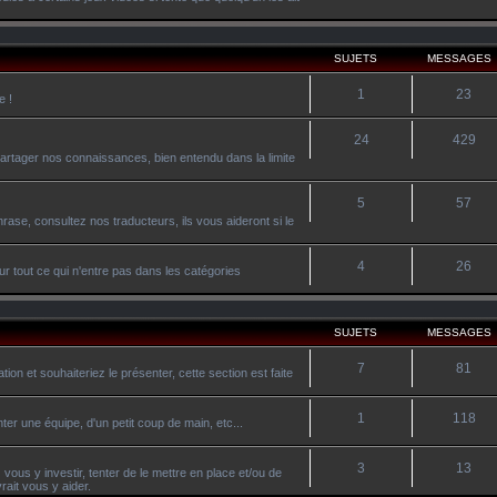
SUJETS
MESSAGES
1
23
e !
24
429
artager nos connaissances, bien entendu dans la limite
5
57
ase, consultez nos traducteurs, ils vous aideront si le
4
26
r tout ce qui n'entre pas dans les catégories
SUJETS
MESSAGES
7
81
on et souhaiteriez le présenter, cette section est faite
1
118
ter une équipe, d'un petit coup de main, etc...
3
13
vous y investir, tenter de le mettre en place et/ou de
ait vous y aider.