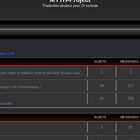
Traduction amateur pour JV console
jets actifs
SUJETS
MESSAGES
1
1
 que règne la meilleure entente possible lorsque vous
16
217
 partager vos commentaires !
60
290
onnaître.
SUJETS
MESSAGES
2
51