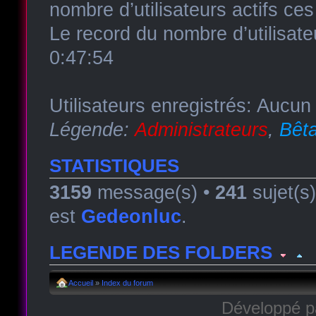
nombre d’utilisateurs actifs ce
Le record du nombre d’utilisate
0:47:54
Utilisateurs enregistrés: Aucun 
Légende:
Administrateurs
,
Bêta
STATISTIQUES
3159
message(s) •
241
sujet(s
est
Gedeonluc
.
LEGENDE DES FOLDERS
Forum lu
Forum fermé, lu
Forum avec sous-for
Accueil
»
Index du forum
Développé 
Forum non lu
Forum fermé, non lu
Forum avec sous-fo