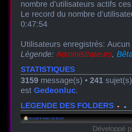
nombre d’utilisateurs actifs ce
Le record du nombre d’utilisate
0:47:54
Utilisateurs enregistrés: Aucun 
Légende:
Administrateurs
,
Bêta
STATISTIQUES
3159
message(s) •
241
sujet(s
est
Gedeonluc
.
LEGENDE DES FOLDERS
Forum lu
Forum fermé, lu
Forum avec sous-for
Accueil
»
Index du forum
Développé 
Forum non lu
Forum fermé, non lu
Forum avec sous-fo