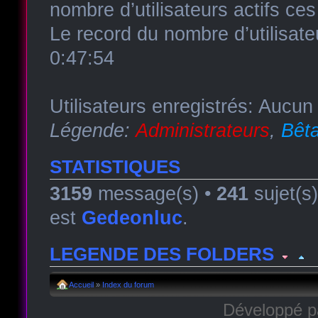
nombre d’utilisateurs actifs ce
Le record du nombre d’utilisate
0:47:54
Utilisateurs enregistrés: Aucun 
Légende:
Administrateurs
,
Bêta
STATISTIQUES
3159
message(s) •
241
sujet(s
est
Gedeonluc
.
LEGENDE DES FOLDERS
Forum lu
Forum fermé, lu
Forum avec sous-for
Accueil
»
Index du forum
Développé 
Forum non lu
Forum fermé, non lu
Forum avec sous-fo