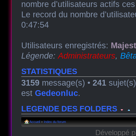
nombre d’utilisateurs actifs ce
Le record du nombre d’utilisate
0:47:54
Utilisateurs enregistrés:
Majest
Légende:
Administrateurs
,
Bêta
STATISTIQUES
3159
message(s) •
241
sujet(s
est
Gedeonluc
.
LEGENDE DES FOLDERS
Forum lu
Forum fermé, lu
Forum avec sous-for
Accueil
»
Index du forum
Développé 
Forum non lu
Forum fermé, non lu
Forum avec sous-fo