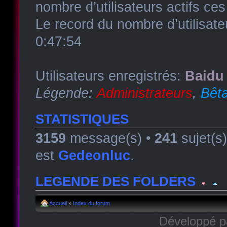
nombre d’utilisateurs actifs ce
Le record du nombre d’utilisate
0:47:54
Utilisateurs enregistrés:
Baidu 
Légende:
Administrateurs
,
Bêta
STATISTIQUES
3159
message(s) •
241
sujet(s
est
Gedeonluc
.
LEGENDE DES FOLDERS
Forum lu
Forum fermé, lu
Forum avec sous-for
Accueil
»
Index du forum
Développé 
Forum non lu
Forum fermé, non lu
Forum avec sous-fo