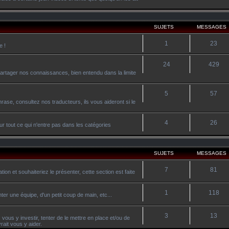
SUJETS
MESSAGES
1
23
e !
24
429
artager nos connaissances, bien entendu dans la limite
5
57
ase, consultez nos traducteurs, ils vous aideront si le
4
26
r tout ce qui n'entre pas dans les catégories
SUJETS
MESSAGES
7
81
on et souhaiteriez le présenter, cette section est faite
1
118
ter une équipe, d'un petit coup de main, etc...
3
13
vous y investir, tenter de le mettre en place et/ou de
ait vous y aider.