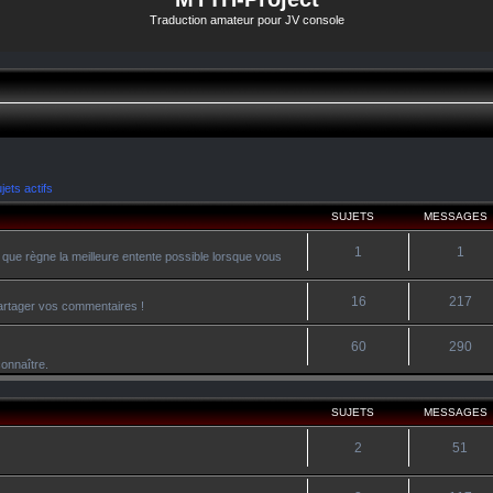
Traduction amateur pour JV console
jets actifs
SUJETS
MESSAGES
1
1
 que règne la meilleure entente possible lorsque vous
16
217
 partager vos commentaires !
60
290
onnaître.
SUJETS
MESSAGES
2
51