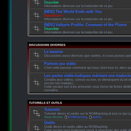
Disponible
Informations diverses sur la traduction de ce jeu.
[NDS] The World Ends with You
Abandonné !!
Informations diverses sur la traduction de ce jeu.
[NDS] Valkyrie Profile: Covenant of the Plume
Disponible
Informations diverses sur la traduction de ce jeu.
DISCUSSIONS DIVERSES
La taverne
Discussions aussi diverses que variées, ici vous pouvez parle
Parlons jeu vidéo
C'est cette passion commune qui nous réuni tous ici, alors qu
Les perles vidéo-ludiques méritant une traducti
Certains jeux vidéos, connus ou non, se démarquent du lot et
encore non traduits)...
Cette section sert à les présenter sous forme de fiches dédié
connaître.
TUTORIELS ET OUTILS
Tutoriels
Tutoriels divers et variés sur le ROMhacking et tout ce qui s'
Sous-forums:
ROMHacking
,
Autres
Outils
Outils divers et variés utiles au ROMhacking.
Cette section peut également servir à répertorier des outils dé