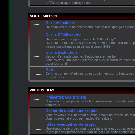
créés et partagés publiquement.
AIDE ET SUPPORT
Sur nos patchs
Un souci avec un de nos patchs, c'est par ici que ça se pass
Sur le ROMhacking
Une question en rapport avec le ROMHacking ?
Dans cette section nous tenterons de vous conseiller ou de p
de nos compétences et de notre disponibilité.
Sur la traduction
Section d'entraide pour les traducteurs en herbe.
Vous avez du mal avec un terme ou avec la tournure d'une phr
cœur leur en dit.
Autre
Comme son nom l'indique, cette section concerne l'entraide su
précédentes.
PROJETS TIERS
Présentez vos projets
Vous avez un projet de traduction amateur en cours de réalisati
pour vous.
Demande d'aide aux projets
Vous travaillez sur un projet et avez besoin de renfort, de mon
Vous pouvez faire vos demandes d'entraide ici.
Idées éventuelles de projet
Une ébauche de projet vous trotte dans la tête, vous aimeriez 
regrouper des personnes autour de celui-ci, cette section devr