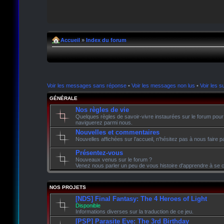
Accueil
»
Index du forum
Voir les messages sans réponse
•
Voir les messages non lus
•
Voir les su
GÉNÉRALE
Nos règles de vie
Quelques règles de savoir-vivre instaurées sur le forum pour
naviguerez parmi nous.
Nouvelles et commentaires
Nouvelles affichées sur l'accueil, n'hésitez pas à nous faire
Présentez-vous
Nouveaux venus sur le forum ?
Venez nous parler un peu de vous histoire d'apprendre à se c
NOS PROJETS
[NDS] Final Fantasy: The 4 Heroes of Light
Disponible
Informations diverses sur la traduction de ce jeu.
[PSP] Parasite Eve: The 3rd Birthday