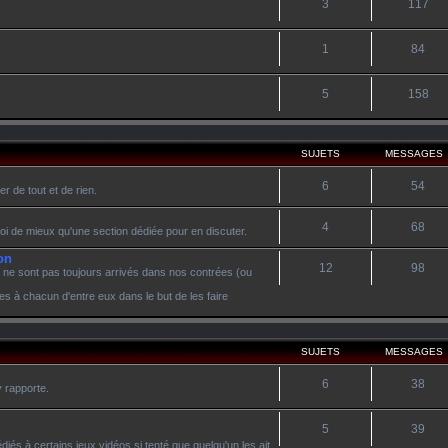
3
117
1
84
5
158
SUJETS
MESSAGES
6
54
r de tout et de rien.
4
68
oi de mieux qu'une section dédiée pour en discuter.
on
12
98
 ne sont pas toujours arrivés dans nos contrées (ou
es à chacun d'entre eux dans le but de les faire
SUJETS
MESSAGES
6
38
y rapporte.
5
39
diés à certains jeux vidéos si tenté que quelqu'un les ait