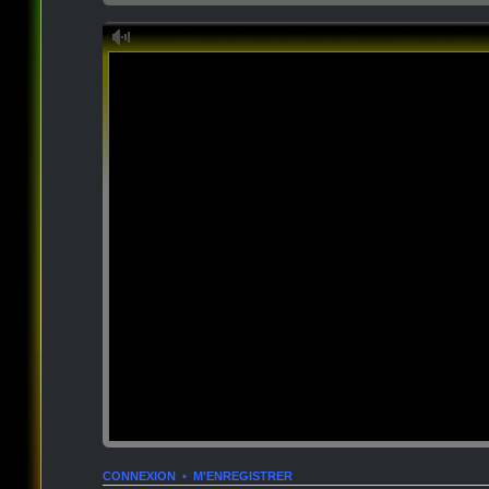
CONNEXION
•
M’ENREGISTRER