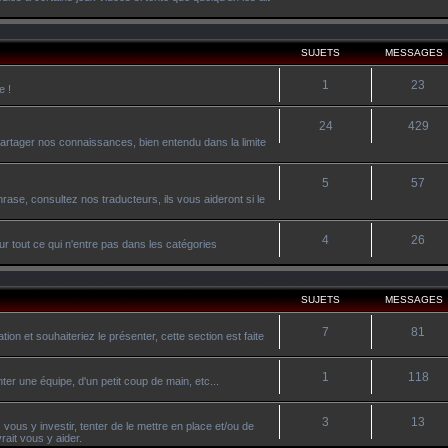
SUJETS
MESSAGES
1
23
e !
24
429
artager nos connaissances, bien entendu dans la limite
5
57
ase, consultez nos traducteurs, ils vous aideront si le
4
26
r tout ce qui n'entre pas dans les catégories
SUJETS
MESSAGES
7
81
on et souhaiteriez le présenter, cette section est faite
1
118
ter une équipe, d'un petit coup de main, etc...
3
13
vous y investir, tenter de le mettre en place et/ou de
ait vous y aider.