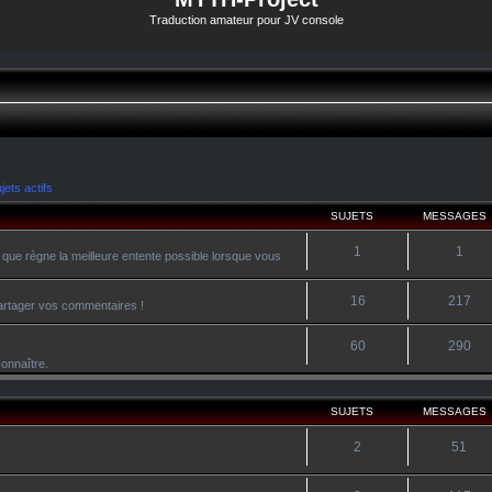
Traduction amateur pour JV console
jets actifs
SUJETS
MESSAGES
1
1
 que règne la meilleure entente possible lorsque vous
16
217
 partager vos commentaires !
60
290
onnaître.
SUJETS
MESSAGES
2
51