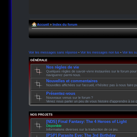
Accueil
»
Index du forum
Voir les messages sans réponse
•
Voir les messages non lus
•
Voir les su
GÉNÉRALE
Nos règles de vie
Quelques règles de savoir-vivre instaurées sur le forum pour
naviguerez parmi nous.
Nouvelles et commentaires
Nouvelles affichées sur l'accueil, n'hésitez pas à nous faire
Présentez-vous
Nouveaux venus sur le forum ?
Venez nous parler un peu de vous histoire d'apprendre à se c
NOS PROJETS
[NDS] Final Fantasy: The 4 Heroes of Light
Disponible
Informations diverses sur la traduction de ce jeu.
[PSP] Parasite Eve: The 3rd Birthday