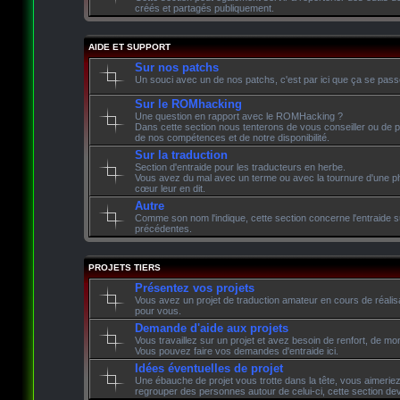
créés et partagés publiquement.
AIDE ET SUPPORT
Sur nos patchs
Un souci avec un de nos patchs, c'est par ici que ça se pass
Sur le ROMhacking
Une question en rapport avec le ROMHacking ?
Dans cette section nous tenterons de vous conseiller ou de p
de nos compétences et de notre disponibilité.
Sur la traduction
Section d'entraide pour les traducteurs en herbe.
Vous avez du mal avec un terme ou avec la tournure d'une phr
cœur leur en dit.
Autre
Comme son nom l'indique, cette section concerne l'entraide su
précédentes.
PROJETS TIERS
Présentez vos projets
Vous avez un projet de traduction amateur en cours de réalisati
pour vous.
Demande d'aide aux projets
Vous travaillez sur un projet et avez besoin de renfort, de mon
Vous pouvez faire vos demandes d'entraide ici.
Idées éventuelles de projet
Une ébauche de projet vous trotte dans la tête, vous aimeriez 
regrouper des personnes autour de celui-ci, cette section devr