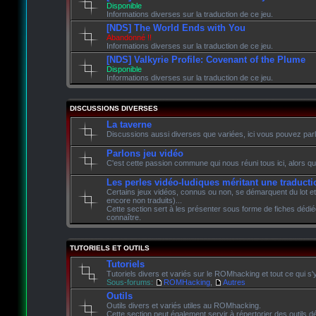
Disponible
Informations diverses sur la traduction de ce jeu.
[NDS] The World Ends with You
Abandonné !!
Informations diverses sur la traduction de ce jeu.
[NDS] Valkyrie Profile: Covenant of the Plume
Disponible
Informations diverses sur la traduction de ce jeu.
DISCUSSIONS DIVERSES
La taverne
Discussions aussi diverses que variées, ici vous pouvez parle
Parlons jeu vidéo
C'est cette passion commune qui nous réuni tous ici, alors qu
Les perles vidéo-ludiques méritant une traducti
Certains jeux vidéos, connus ou non, se démarquent du lot et
encore non traduits)...
Cette section sert à les présenter sous forme de fiches dédié
connaître.
TUTORIELS ET OUTILS
Tutoriels
Tutoriels divers et variés sur le ROMhacking et tout ce qui s'
Sous-forums:
ROMHacking
,
Autres
Outils
Outils divers et variés utiles au ROMhacking.
Cette section peut également servir à répertorier des outils dé