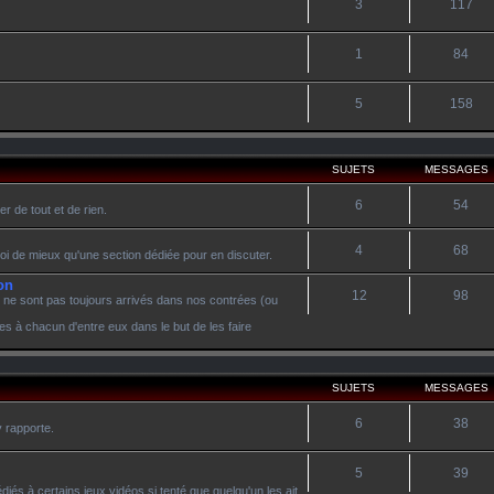
3
117
1
84
5
158
SUJETS
MESSAGES
6
54
r de tout et de rien.
4
68
oi de mieux qu'une section dédiée pour en discuter.
on
12
98
 ne sont pas toujours arrivés dans nos contrées (ou
es à chacun d'entre eux dans le but de les faire
SUJETS
MESSAGES
6
38
y rapporte.
5
39
diés à certains jeux vidéos si tenté que quelqu'un les ait