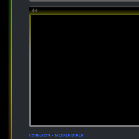
CONNEXION
•
M’ENREGISTRER