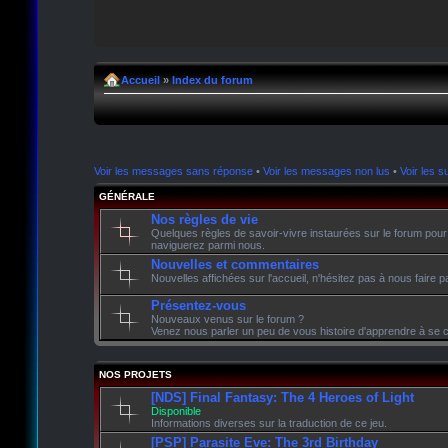
Accueil
»
Index du forum
Voir les messages sans réponse
•
Voir les messages non lus
•
Voir les su
GÉNÉRALE
Nos règles de vie
Quelques règles de savoir-vivre instaurées sur le forum pour
naviguerez parmi nous.
Nouvelles et commentaires
Nouvelles affichées sur l'accueil, n'hésitez pas à nous faire
Présentez-vous
Nouveaux venus sur le forum ?
Venez nous parler un peu de vous histoire d'apprendre à se c
NOS PROJETS
[NDS] Final Fantasy: The 4 Heroes of Light
Disponible
Informations diverses sur la traduction de ce jeu.
[PSP] Parasite Eve: The 3rd Birthday