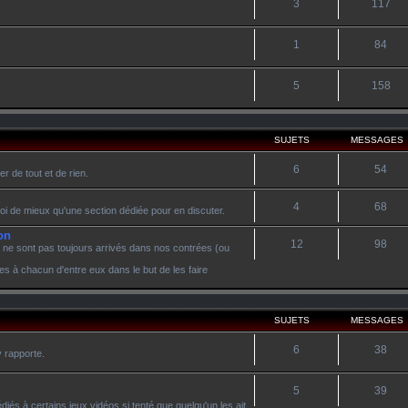
3
117
1
84
5
158
SUJETS
MESSAGES
6
54
r de tout et de rien.
4
68
oi de mieux qu'une section dédiée pour en discuter.
on
12
98
 ne sont pas toujours arrivés dans nos contrées (ou
es à chacun d'entre eux dans le but de les faire
SUJETS
MESSAGES
6
38
y rapporte.
5
39
diés à certains jeux vidéos si tenté que quelqu'un les ait