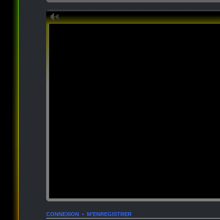
CONNEXION
•
M’ENREGISTRER