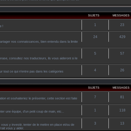
SUJETS
MESSAGES
1
23
e !
24
429
artager nos connaissances, bien entendu dans la limite
5
57
ase, consultez nos traducteurs, ils vous aideront si le
4
26
r tout ce qui n'entre pas dans les catégories
SUJETS
MESSAGES
7
81
on et souhaiteriez le présenter, cette section est faite
1
118
ter une équipe, d'un petit coup de main, etc...
3
13
vous y investir, tenter de le mettre en place et/ou de
ait vous y aider.