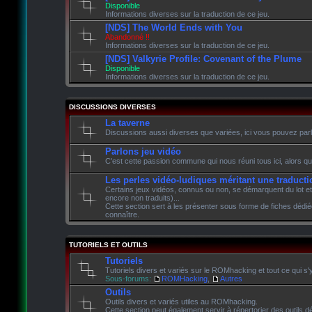
Disponible
Informations diverses sur la traduction de ce jeu.
[NDS] The World Ends with You
Abandonné !!
Informations diverses sur la traduction de ce jeu.
[NDS] Valkyrie Profile: Covenant of the Plume
Disponible
Informations diverses sur la traduction de ce jeu.
DISCUSSIONS DIVERSES
La taverne
Discussions aussi diverses que variées, ici vous pouvez parle
Parlons jeu vidéo
C'est cette passion commune qui nous réuni tous ici, alors qu
Les perles vidéo-ludiques méritant une traducti
Certains jeux vidéos, connus ou non, se démarquent du lot et
encore non traduits)...
Cette section sert à les présenter sous forme de fiches dédié
connaître.
TUTORIELS ET OUTILS
Tutoriels
Tutoriels divers et variés sur le ROMhacking et tout ce qui s'
Sous-forums:
ROMHacking
,
Autres
Outils
Outils divers et variés utiles au ROMhacking.
Cette section peut également servir à répertorier des outils dé