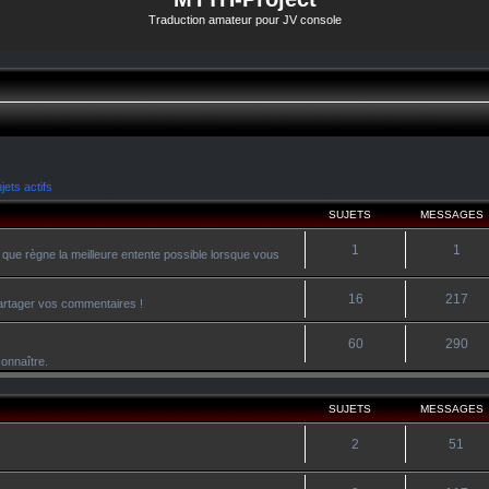
Traduction amateur pour JV console
jets actifs
SUJETS
MESSAGES
1
1
 que règne la meilleure entente possible lorsque vous
16
217
 partager vos commentaires !
60
290
onnaître.
SUJETS
MESSAGES
2
51