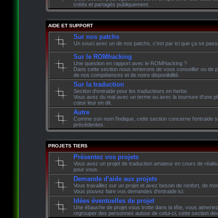
créés et partagés publiquement.
AIDE ET SUPPORT
Sur nos patchs
Un souci avec un de nos patchs, c'est par ici que ça se pass
Sur le ROMhacking
Une question en rapport avec le ROMHacking ?
Dans cette section nous tenterons de vous conseiller ou de p
de nos compétences et de notre disponibilité.
Sur la traduction
Section d'entraide pour les traducteurs en herbe.
Vous avez du mal avec un terme ou avec la tournure d'une phr
cœur leur en dit.
Autre
Comme son nom l'indique, cette section concerne l'entraide su
précédentes.
PROJETS TIERS
Présentez vos projets
Vous avez un projet de traduction amateur en cours de réalisati
pour vous.
Demande d'aide aux projets
Vous travaillez sur un projet et avez besoin de renfort, de mon
Vous pouvez faire vos demandes d'entraide ici.
Idées éventuelles de projet
Une ébauche de projet vous trotte dans la tête, vous aimeriez 
regrouper des personnes autour de celui-ci, cette section devr