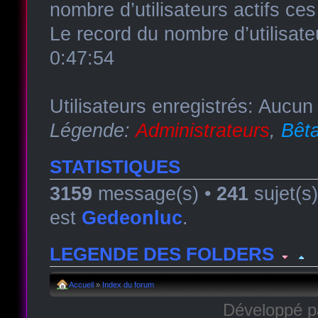
nombre d’utilisateurs actifs ce
Le record du nombre d’utilisate
0:47:54
Utilisateurs enregistrés: Aucun 
Légende:
Administrateurs
,
Bêta
STATISTIQUES
3159
message(s) •
241
sujet(s
est
Gedeonluc
.
LEGENDE DES FOLDERS
Forum lu
Forum fermé, lu
Forum avec sous-for
Accueil
»
Index du forum
Développé 
Forum non lu
Forum fermé, non lu
Forum avec sous-fo