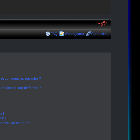
FAQ
M’enregistrer
Connexion
s et comment les rejoindre ?
s une couleur différente ?
?
s !
bles !
 membre de ce forum !