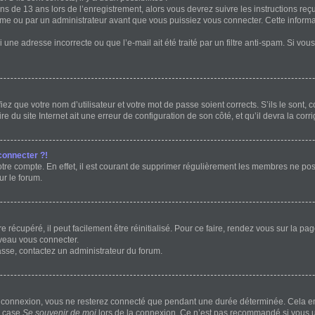
ins de 13 ans lors de l’enregistrement, alors vous devrez suivre les instructions r
me ou par un administrateur avant que vous puissiez vous connecter. Cette informat
 une adresse incorrecte ou que l’e-mail ait été traité par un filtre anti-spam. Si vou
ez que votre nom d’utilisateur et votre mot de passe soient corrects. S’ils le sont,
e du site Internet ait une erreur de configuration de son côté, et qu’il devra la corri
connecter ?!
otre compte. En effet, il est courant de supprimer régulièrement les membres ne post
ur le forum.
récupéré, il peut facilement être réinitialisé. Pour ce faire, rendez vous sur la p
uveau vous connecter.
passe, contactez un administrateur du forum.
e connexion, vous ne resterez connecté que pendant une durée déterminée. Cela em
a case
Se souvenir de moi
lors de la connexion. Ce n’est pas recommandé si vous ut