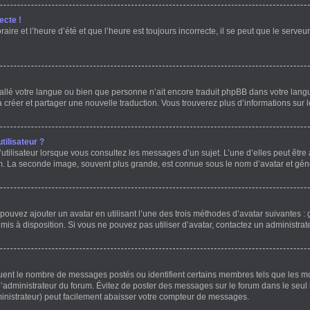
ecte !
ire et l’heure d’été et que l’heure est toujours incorrecte, il se peut que le serve
installé votre langue ou bien que personne n’ait encore traduit phpBB dans votre l
 à créer et partager une nouvelle traduction. Vous trouverez plus d’informations sur l
ilisateur ?
utilisateur lorsque vous consultez les messages d’un sujet. L’une d’elles peut être
um. La seconde image, souvent plus grande, est connue sous le nom d’avatar et g
 pouvez ajouter un avatar en utilisant l’une des trois méthodes d’avatar suivantes : 
 mis à disposition. Si vous ne pouvez pas utiliser d’avatar, contactez un administrat
iquent le nombre de messages postés ou identifient certains membres tels que les 
ar l’administrateur du forum. Évitez de poster des messages sur le forum dans le seul
ministrateur) peut facilement abaisser votre compteur de messages.