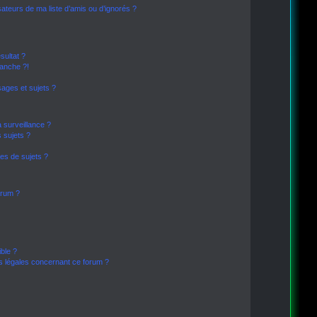
sateurs de ma liste d’amis ou d’ignorés ?
sultat ?
anche ?!
ages et sujets ?
a surveillance ?
 sujets ?
es de sujets ?
forum ?
ible ?
ns légales concernant ce forum ?