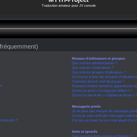
Traduction amateur pour JV console
s fréquemment)
Niveaux d’utilisateurs et groupes
Que sont les administrateurs ?
Que sont les modérateurs ?
Que sont les groupes d’utilisateurs ?
Où trouver la liste des groupes d’utilisateur
Comment devenir chef de groupe ?
?!
Pourquoi certains membres apparaissent dan
Qu’est-ce qu’un « Groupe par défaut » ?
Qu’est-ce que le lien « L’équipe du forum » 
Messagerie privée
Je ne peux pas envoyer de messages privé
Je reçois sans arrêt des messages indésira
connectés ?
J’ai reçu un spam ou un e-mail abusif d’un
Amis et ignorés
Que sont mes listes d’amis et d’ignorés ?