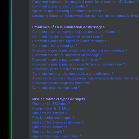
A quoi correspondent les images à proximité de mon nom d’utilisateur ?
Comment puis-je afficher un avatar ?
Qu’est-ce que mon rang et comment le modifier ?
Lorsque je clique sur le lien
e-mail
d’un membre, on me demande de me 
Problèmes liés à la publication de messages
Comment créer un nouveau sujet ou poster une réponse ?
Comment modifier ou supprimer un message ?
Comment ajouter une signature à mes messages ?
Comment créer un sondage ?
Pourquoi ne puis-je pas ajouter plus d’options à mon sondage ?
Comment modifier ou supprimer un sondage ?
Pourquoi ne puis-je pas accéder à un forum ?
Pourquoi ne puis-je pas joindre des fichiers à mon message ?
Pourquoi ai-je reçu un avertissement ?
Comment rapporter des messages à un modérateur ?
À quoi sert le bouton « Sauvegarder » dans la page de rédaction de m
Pourquoi mon message doit être validé ?
Comment remonter mon sujet ?
Mise en forme et types de sujets
Que sont les BBCodes ?
Puis-je utiliser le HTML ?
Que sont les smileys ?
Puis-je publier des images ?
Que sont les annonces globales ?
Que sont les annonces ?
Que sont les post-it ?
Que sont les sujets verrouillés ?