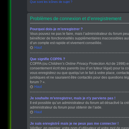
Que sont les icônes de sujet ?
Problèmes de connexion et d’enregistrement
Pourquoi dois-je m’enregistrer ?
Vous pouvez ne pas le faire, mais l’administrateur du forum peut
bénéficier de fonctionnalités supplémentaires inaccessibles au
d’un compte est rapide et vivement conseillée.
Haut
Que signifie COPPA ?
COPPA (ou
Children’s Online Privacy Protection Act
de 1998) est
consentement écrit des parents (ou d’un tuteur légal) pour la c
vous enregistrez ou que quelqu’un le fait à votre place, contact
juridiques et ne sauraient être contactés pour des questions lé
forum ? ».
Haut
Je souhaite m’enregistrer, mais je n’y parviens pas !
Il est possible qu’un administrateur du forum ait désactivé la cr
administrateur du forum pour obtenir de l’aide.
Haut
Je suis enregistré mais je ne peux pas me connecter !
Vérifiez, en premier, votre nom d’utilisateur et votre mot de passe.