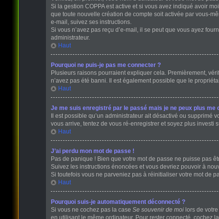
Si la gestion COPPA est active et si vous avez indiqué avoir mo
que toute nouvelle création de compte soit activée par vous-mê
e-mail, suivez ses instructions.
Si vous n’avez pas reçu d’e-mail, il se peut que vous ayez fourni
administrateur.
Haut
Pourquoi ne puis-je pas me connecter ?
Plusieurs raisons pourraient expliquer cela. Premièrement, vérifi
n’avez pas été banni. Il est également possible que le propriétair
Haut
Je me suis enregistré par le passé mais je ne peux plus me 
Il est possible qu’un administrateur ait désactivé ou supprimé v
vous arrive, tentez de vous ré-enregistrer et soyez plus investi s
Haut
J’ai perdu mon mot de passe !
Pas de panique ! Bien que votre mot de passe ne puisse pas être 
Suivez les instructions énoncées et vous devriez pouvoir à no
Si toutefois vous ne parveniez pas à réinitialiser votre mot de 
Haut
Pourquoi suis-je automatiquement déconnecté ?
Si vous ne cochez pas la case
Se souvenir de moi
lors de votr
en utilisant le même ordinateur. Pour rester connecté, cochez l