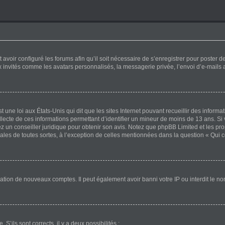
 avoir configuré les forums afin qu’il soit nécessaire de s’enregistrer pour poster 
x invités comme les avatars personnalisés, la messagerie privée, l’envoi d’e-mails
 une loi aux États-Unis qui dit que les sites Internet pouvant recueillir des inform
ollecte de ces informations permettant d’identifier un mineur de moins de 13 ans. Si
ez un conseiller juridique pour obtenir son avis. Notez que phpBB Limited et les pr
gales de toutes sortes, à l’exception de celles mentionnées dans la question « Qui 
éation de nouveaux comptes. Il peut également avoir banni votre IP ou interdit le no
 S’ils sont corrects, il y a deux possibilités :