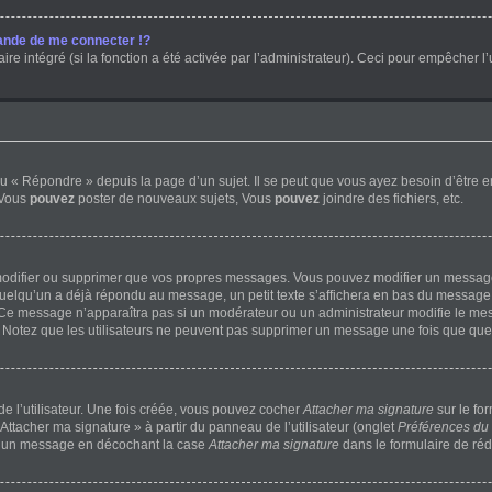
nde de me connecter !?
 intégré (si la fonction a été activée par l’administrateur). Ceci pour empêcher l’uti
 « Répondre » depuis la page d’un sujet. Il se peut que vous ayez besoin d’être e
 Vous
pouvez
poster de nouveaux sujets, Vous
pouvez
joindre des fichiers, etc.
modifier ou supprimer que vos propres messages. Vous pouvez modifier un message 
lqu’un a déjà répondu au message, un petit texte s’affichera en bas du message ind
n. Ce message n’apparaîtra pas si un modérateur ou un administrateur modifie le mess
ve. Notez que les utilisateurs ne peuvent pas supprimer un message une fois que qu
 l’utilisateur. Une fois créée, vous pouvez cocher
Attacher ma signature
sur le fo
Attacher ma signature » à partir du panneau de l’utilisateur (onglet
Préférences du 
 à un message en décochant la case
Attacher ma signature
dans le formulaire de ré