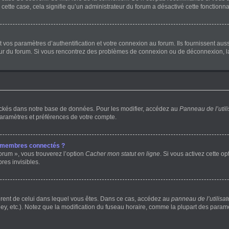
 cette case, cela signifie qu’un administrateur du forum a désactivé cette fonctionnal
os paramètres d’authentification et votre connexion au forum. Ils fournissent aussi 
teur du forum. Si vous rencontrez des problèmes de connexion ou de déconnexion, l
ockés dans notre base de données. Pour les modifier, accédez au
Panneau de l’utili
paramètres et préférences de votre compte.
s membres connectés ?
orum », vous trouverez l’option
Cacher mon statut en ligne
. Si vous activez cette o
es invisibles.
ifférent de celui dans lequel vous êtes. Dans ce cas, accédez au
panneau de l’utilisat
ey, etc.). Notez que la modification du fuseau horaire, comme la plupart des para